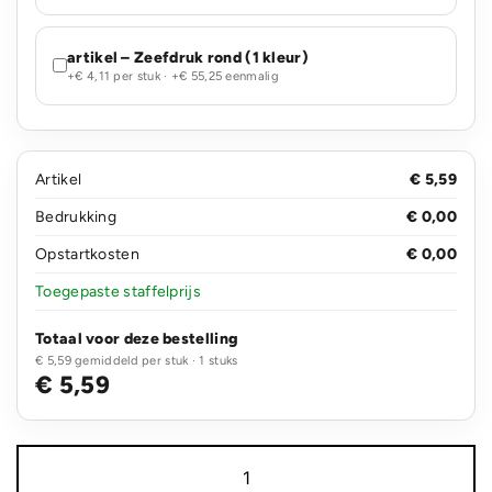
artikel – Zeefdruk rond (1 kleur)
+€ 4,11 per stuk · +€ 55,25 eenmalig
Artikel
€ 5,59
Bedrukking
€ 0,00
Opstartkosten
€ 0,00
Toegepaste staffelprijs
Totaal voor deze bestelling
€ 5,59 gemiddeld per stuk · 1 stuks
€ 5,59
Honeycomb
afsluitbare