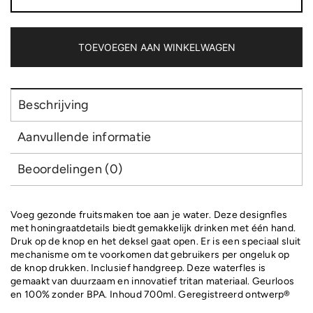
lekvrije
waterfles
met
infuser
TOEVOEGEN AAN WINKELWAGEN
aantal
Beschrijving
Aanvullende informatie
Beoordelingen (0)
Voeg gezonde fruitsmaken toe aan je water. Deze designfles
met honingraatdetails biedt gemakkelijk drinken met één hand.
Druk op de knop en het deksel gaat open. Er is een speciaal sluit
mechanisme om te voorkomen dat gebruikers per ongeluk op
de knop drukken. Inclusief handgreep. Deze waterfles is
gemaakt van duurzaam en innovatief tritan materiaal. Geurloos
en 100% zonder BPA. Inhoud 700ml. Geregistreerd ontwerp®