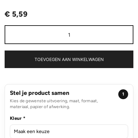
€
5,59
Honeycomb
afsluitbare
lekvrije
waterfles
met
infuser
TOEVOEGEN AAN WINKELWAGEN
aantal
Stel je product samen
1
Kies de gewenste uitvoering, maat, formaat,
materiaal, papier of afwerking.
Kleur *