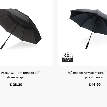
s Peak AWARE™ Tornado 30″
30″ Impact AWARE™ RPET 1
stormparaplu
proof paraplu
€
28,20
€
16,90