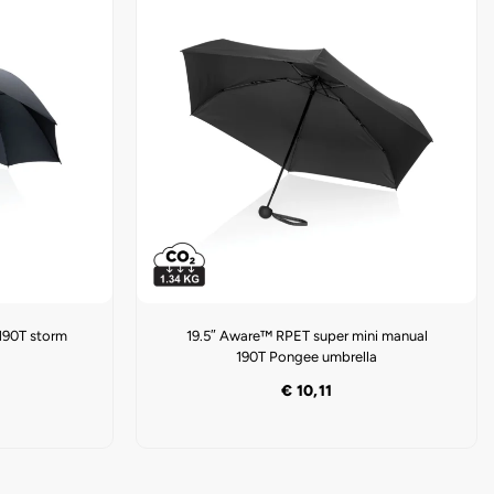
90T storm
19.5″ Aware™ RPET super mini manual
190T Pongee umbrella
€
10,11