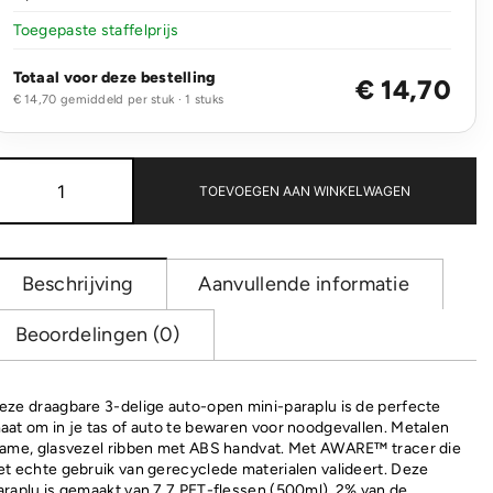
Toegepaste staffelprijs
Totaal voor deze bestelling
€ 14,70
€ 14,70 gemiddeld per stuk · 1 stuks
21"
Impact
TOEVOEGEN AAN WINKELWAGEN
AWARE™
190T
mini
auto
Beschrijving
Aanvullende informatie
open
paraplu
Beoordelingen (0)
aantal
eze draagbare 3-delige auto-open mini-paraplu is de perfecte
aat om in je tas of auto te bewaren voor noodgevallen. Metalen
rame, glasvezel ribben met ABS handvat. Met AWARE™ tracer die
et echte gebruik van gerecyclede materialen valideert. Deze
araplu is gemaakt van 7,7 PET-flessen (500ml). 2% van de