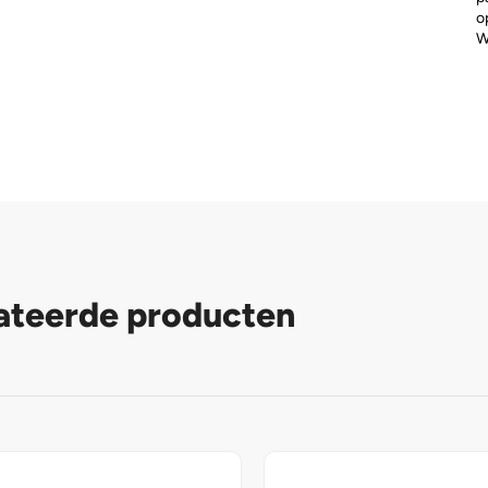
o
W
ateerde producten