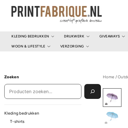
Ga
naar
de
inhoud
Print Fabrique
KLEDING BEDRUKKEN
DRUKWERK
GIVEAWAYS
WOON & LIFESTYLE
VERZORGING
Zoeken
Home
/
Outdo
Kleding bedrukken
T-shirts