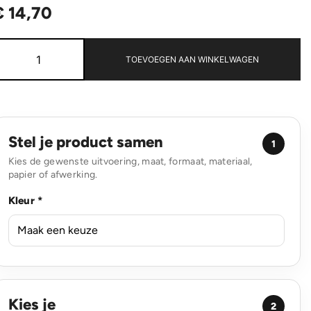
€
14,70
21"
Impact
TOEVOEGEN AAN WINKELWAGEN
AWARE™
190T
mini
auto
open
paraplu
Stel je product samen
1
aantal
Kies de gewenste uitvoering, maat, formaat, materiaal,
papier of afwerking.
Kleur *
Kies je
2