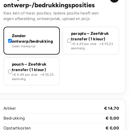
ontwerp-/bedrukkingsposities
Kies één of meer posities. Iedere positie heeft een
eigen afbeelding, ontwerpvlak, upload en prijs.
paraplu – Zeefdruk
Zonder
transfer (1 kleur)
ontwerp/bedrukking
+€ 4,49 per stuk · +€ 55,23
Geen meerprijs
eenmalig
pouch – Zeefdruk
transfer (1 kleur)
+€ 4,49 per stuk · +€ 55,23
eenmalig
Artikel
€ 14,70
Bedrukking
€ 0,00
Opstartkosten
€ 0,00