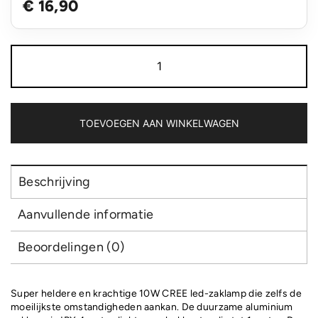
€ 16,90
10W
CREE
zaklamp
aantal
TOEVOEGEN AAN WINKELWAGEN
Beschrijving
Aanvullende informatie
Beoordelingen (0)
Super heldere en krachtige 10W CREE led-zaklamp die zelfs de
moeilijkste omstandigheden aankan. De duurzame aluminium