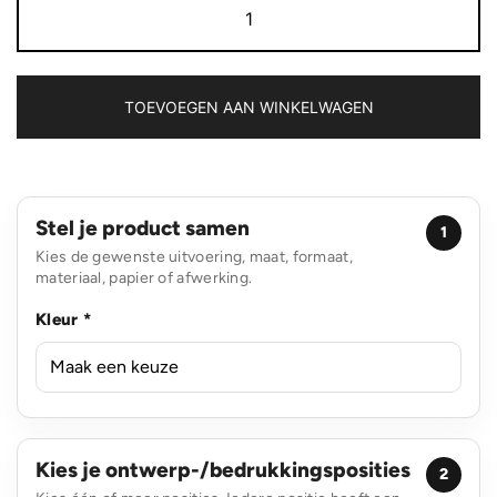
CREE
zaklamp
aantal
TOEVOEGEN AAN WINKELWAGEN
Stel je product samen
1
Kies de gewenste uitvoering, maat, formaat,
materiaal, papier of afwerking.
Kleur *
Kies je ontwerp-/bedrukkingsposities
2