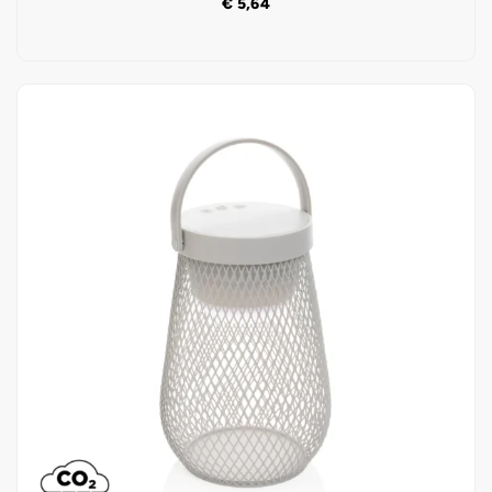
€
5,64