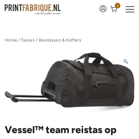
Ga
0
naar
de
inhoud
Print Fabrique
Home
/
Tassen
/
Reistassen & Koffers
Vessel™ team reistas op