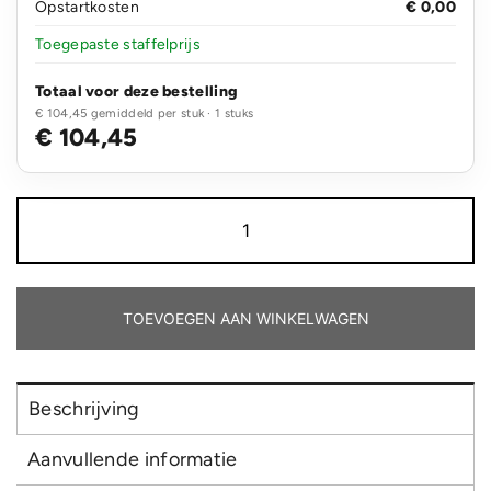
Opstartkosten
€ 0,00
Toegepaste staffelprijs
Totaal voor deze bestelling
€ 104,45 gemiddeld per stuk · 1 stuks
€ 104,45
Vessel™
team
reistas
op
wieltjes
aantal
TOEVOEGEN AAN WINKELWAGEN
Beschrijving
Aanvullende informatie