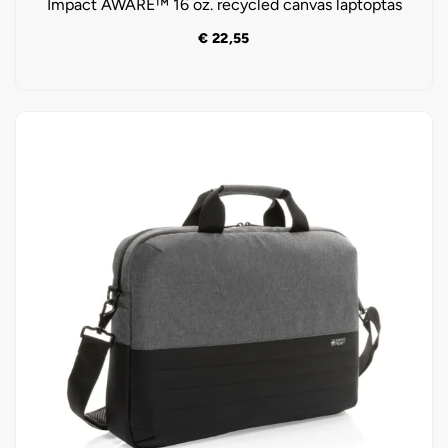
Impact AWARE™ 16 oz. recycled canvas laptoptas
€
22,55