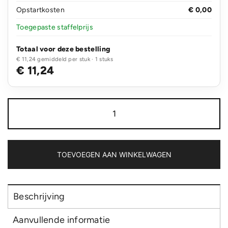
Opstartkosten
€ 0,00
Toegepaste staffelprijs
Totaal voor deze bestelling
€ 11,24 gemiddeld per stuk · 1 stuks
€ 11,24
Basic
15”
laptop
tas
PVC-
vrij
TOEVOEGEN AAN WINKELWAGEN
aantal
Beschrijving
Aanvullende informatie