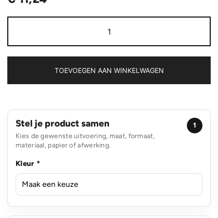
Basic
15”
laptop
tas
PVC-
vrij
TOEVOEGEN AAN WINKELWAGEN
aantal
Stel je product samen
1
Kies de gewenste uitvoering, maat, formaat,
materiaal, papier of afwerking.
Kleur *