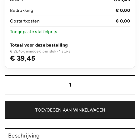
Bedrukking
€ 0,00
Opstartkosten
€ 0,00
Toegepaste staffelprijs
Totaal voor deze bestelling
€ 39,45 gemiddeld per stuk · 1 stuks
€ 39,45
Swiss
Peak
RCS
rPU
15W
3-
TOEVOEGEN AAN WINKELWAGEN
in-
1
magnetische
draadloze
Beschrijving
oplader