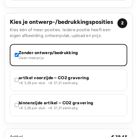
Kies je ontwerp-/bedrukkingsposities
2
Kies één of meer posities. Iedere positie heeft een
eigen afbeelding, ontwerpvlak, upload en prijs.
Zonder ontwerp/bedrukking
Geen meerprijs
artikel voorzijde – CO2 gravering
+€ 3,26 per stuk · +€ 37,21 eenmalig
binnenzijde artikel – CO2 gravering
+€ 3,26 per stuk · +€ 37,21 eenmalig
Artikel
€ 39,45