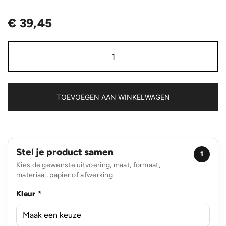
€
39,45
Swiss
Peak
RCS
rPU
15W
3-
TOEVOEGEN AAN WINKELWAGEN
in-
1
magnetische
draadloze
oplader
Stel je product samen
aantal
1
Kies de gewenste uitvoering, maat, formaat,
materiaal, papier of afwerking.
Kleur *