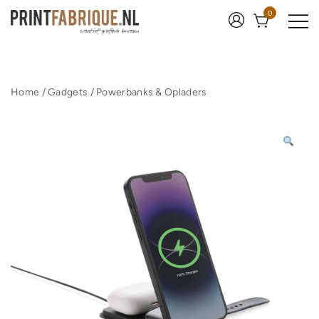
Ga
0
naar
de
inhoud
Print Fabrique
Home
/
Gadgets
/
Powerbanks & Opladers