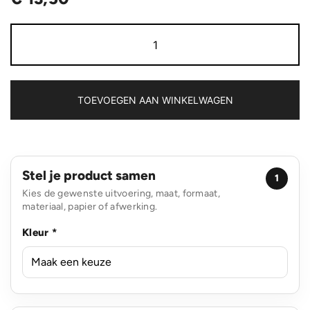
IPX
8
waterdichte
drijvende
telefoon
hoes
TOEVOEGEN AAN WINKELWAGEN
aantal
Stel je product samen
1
Kies de gewenste uitvoering, maat, formaat,
materiaal, papier of afwerking.
Kleur *