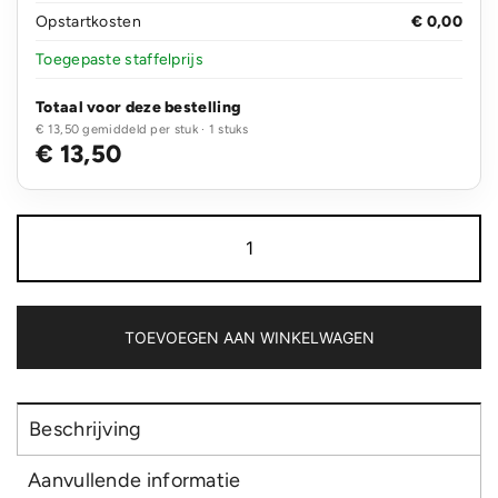
Opstartkosten
€ 0,00
Toegepaste staffelprijs
Totaal voor deze bestelling
€ 13,50 gemiddeld per stuk · 1 stuks
€ 13,50
IPX
8
waterdichte
drijvende
telefoon
hoes
TOEVOEGEN AAN WINKELWAGEN
aantal
Beschrijving
Aanvullende informatie