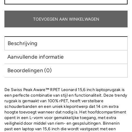
Aware™
RPET
Leonard
15,6
TOEVOEGEN AAN WINKELWAGEN
inch
laptop
rugzak
aantal
Beschrijving
Aanvullende informatie
Beoordelingen (0)
De Swiss Peak Aware™ RPET Leonard 15,6 inch laptoprugzak is
een perfecte combinatie van stijl en functionaliteit. Deze trendy
rugzak is gemaakt van 100% rPET, heeft verstelbare
schouderbanden en een uniek klepontwerp dat 14 cm extra
hoogte toevoegt wanneer dat nodig is. Het hoofdcompartiment
opent in een L-vorm voor gemakkelijke toegang, met extra
veiligheid door middel van riem- en gespsluitingen. Binnenin
past een laptop van 15,6 inch die wordt vastgezet met een