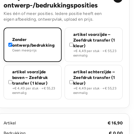
ontwerp-/bedrukkingsposities
Kies één of meer posities. Iedere positie heeft een
eigen afbeelding, ontwerpvlak, upload en prijs.
artikel voorzijde –
Zonder
Zeefdruk transfer (1
ontwerp/bedrukking
kleur)
Geen meerprijs
+€ 4,49 per stuk · +€ 55,23
eenmalig
artikel voorzijde
artikel achterzijde –
boven – Zeefdruk
Zeefdruk transfer (1
transfer (1 kleur)
kleur)
+€ 4,49 per stuk · +€ 55,23
+€ 4,49 per stuk · +€ 55,23
eenmalig
eenmalig
Artikel
€ 16,90
Bedrukking
€ 0,00