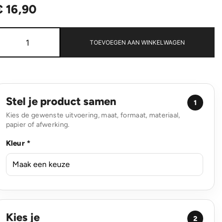
€
16,90
Swiss
Peak
TOEVOEGEN AAN WINKELWAGEN
Aware™
RPET
Essential
15,6
inch
laptop
Stel je product samen
1
tas
Kies de gewenste uitvoering, maat, formaat, materiaal,
aantal
papier of afwerking.
Kleur *
Kies je
2