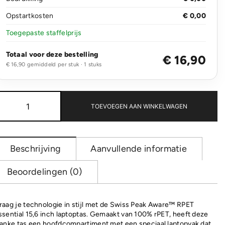
Opstartkosten
€ 0,00
Toegepaste staffelprijs
Totaal voor deze bestelling
€ 16,90
€ 16,90 gemiddeld per stuk · 1 stuks
Swiss
Peak
TOEVOEGEN AAN WINKELWAGEN
Aware™
RPET
Essential
15,6
Beschrijving
Aanvullende informatie
inch
laptop
Beoordelingen (0)
tas
aantal
raag je technologie in stijl met de Swiss Peak Aware™ RPET
ssential 15,6 inch laptoptas. Gemaakt van 100% rPET, heeft deze
lanke tas een hoofdcompartiment met een speciaal laptopvak dat