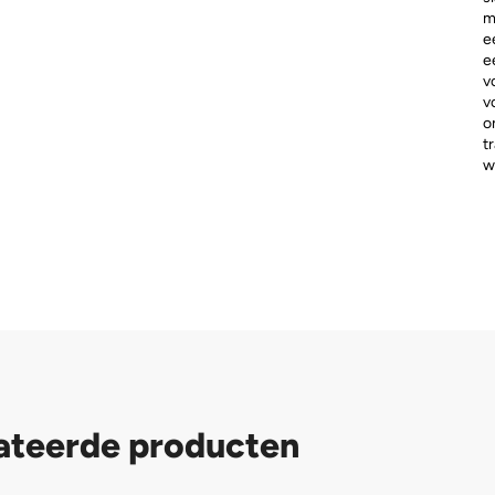
m
e
e
v
v
o
t
w
ateerde producten