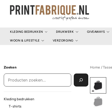
Ga
naar
de
inhoud
Print Fabrique
KLEDING BEDRUKKEN
DRUKWERK
GIVEAWAYS
WOON & LIFESTYLE
VERZORGING
Zoeken
Home
/
Tass
Kleding bedrukken
T-shirts