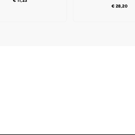
€
11,23
€
28,20