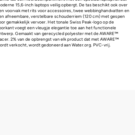
oderne 15,6-inch laptops veilig opbergt. De tas beschikt ook over
en voorvak met rits voor accessoires, twee webbinghandvatten en
en afneembare, verstelbare schouderriem (120 cm) met gespen
oor gemakkelijk vervoer. Het tonale Swiss Peak-logo op de
oorkant voegt een vleugje elegantie toe aan het functionele
ntwerp. Gemaakt van gerecycled polyester met de AWARE™
racer. 2% van de opbrengst van elk product dat met AWARE™
ordt verkocht, wordt gedoneerd aan Water.org. PVC-vrij.