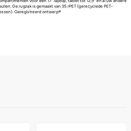
ompartimenten voor een 17″ laptop, tablet tot 12,9″ en al uw andere
pullen. De rugzak is gemaakt van 35 rPET (gerecyclede PET-
lessen). Geregistreerd ontwerp®