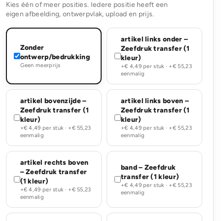
Kies één of meer posities. Iedere positie heeft een
eigen afbeelding, ontwerpvlak, upload en prijs.
artikel links onder –
Zonder
Zeefdruk transfer (1
ontwerp/bedrukking
kleur)
Geen meerprijs
+€ 4,49 per stuk · +€ 55,23
eenmalig
artikel bovenzijde –
artikel links boven –
Zeefdruk transfer (1
Zeefdruk transfer (1
kleur)
kleur)
+€ 4,49 per stuk · +€ 55,23
+€ 4,49 per stuk · +€ 55,23
eenmalig
eenmalig
artikel rechts boven
band – Zeefdruk
– Zeefdruk transfer
transfer (1 kleur)
(1 kleur)
+€ 4,49 per stuk · +€ 55,23
+€ 4,49 per stuk · +€ 55,23
eenmalig
eenmalig