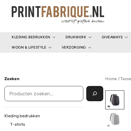
Ga
naar
de
inhoud
Print Fabrique
KLEDING BEDRUKKEN
DRUKWERK
GIVEAWAYS
WOON & LIFESTYLE
VERZORGING
Zoeken
Home
/
Tass
Kleding bedrukken
T-shirts