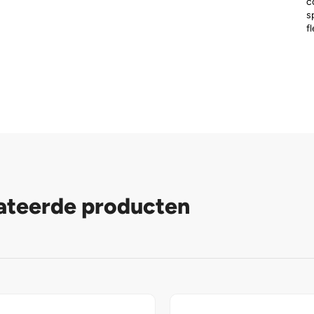
c
s
f
ateerde producten