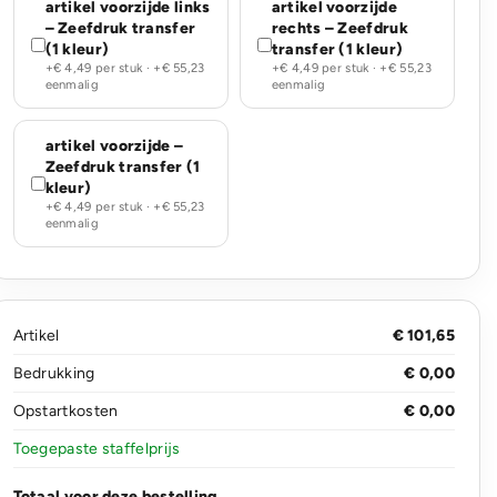
artikel voorzijde links
artikel voorzijde
– Zeefdruk transfer
rechts – Zeefdruk
(1 kleur)
transfer (1 kleur)
+€ 4,49 per stuk · +€ 55,23
+€ 4,49 per stuk · +€ 55,23
eenmalig
eenmalig
artikel voorzijde –
Zeefdruk transfer (1
kleur)
+€ 4,49 per stuk · +€ 55,23
eenmalig
Artikel
€ 101,65
Bedrukking
€ 0,00
Opstartkosten
€ 0,00
Toegepaste staffelprijs
Totaal voor deze bestelling