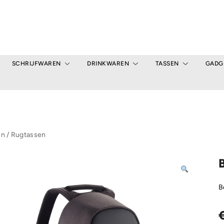
SCHRIJFWAREN
DRINKWAREN
TASSEN
GADG
en
/
Rugtassen
B
B