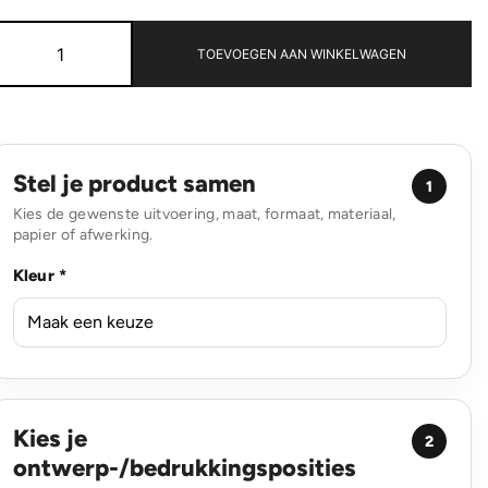
Bobby
Hero
TOEVOEGEN AAN WINKELWAGEN
XL,
anti-
diefstal
rugzak
aantal
Stel je product samen
1
Kies de gewenste uitvoering, maat, formaat, materiaal,
papier of afwerking.
Kleur *
Kies je
2
ontwerp-/bedrukkingsposities