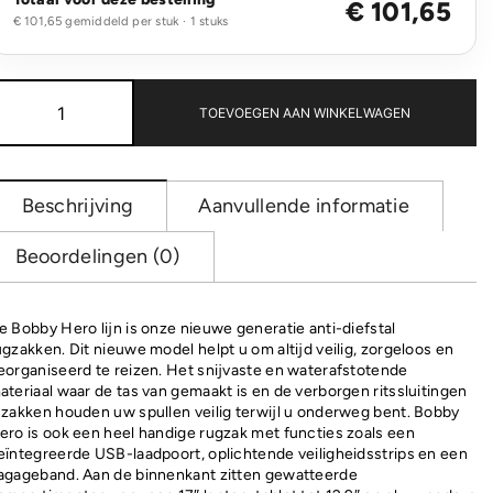
€ 101,65
€ 101,65 gemiddeld per stuk · 1 stuks
Bobby
Hero
TOEVOEGEN AAN WINKELWAGEN
XL,
anti-
diefstal
rugzak
Beschrijving
Aanvullende informatie
aantal
Beoordelingen (0)
e Bobby Hero lijn is onze nieuwe generatie anti-diefstal
ugzakken. Dit nieuwe model helpt u om altijd veilig, zorgeloos en
eorganiseerd te reizen. Het snijvaste en waterafstotende
ateriaal waar de tas van gemaakt is en de verborgen ritssluitingen
 zakken houden uw spullen veilig terwijl u onderweg bent. Bobby
ero is ook een heel handige rugzak met functies zoals een
eïntegreerde USB-laadpoort, oplichtende veiligheidsstrips en een
agageband. Aan de binnenkant zitten gewatteerde