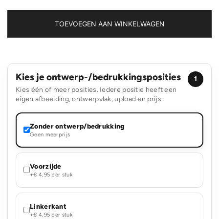
voor
6
blikjes,
TOEVOEGEN AAN WINKELWAGEN
non-
woven,
20
x
13
Kies je ontwerp-/bedrukkingsposities
x
1
12,5
Kies één of meer posities. Iedere positie heeft een
cm,
eigen afbeelding, ontwerpvlak, upload en prijs.
75
g/m²
aantal
Zonder ontwerp/bedrukking
Geen meerprijs
Voorzijde
+€ 4,95 per stuk
Linkerkant
+€ 4,95 per stuk