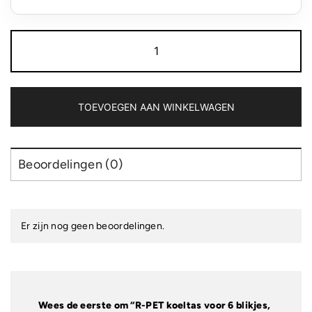
R-
PET
koeltas
voor
6
blikjes,
TOEVOEGEN AAN WINKELWAGEN
non-
woven,
20
x
Beoordelingen (0)
13
x
12,5
cm,
75
Er zijn nog geen beoordelingen.
g/m²
aantal
Wees de eerste om “R-PET koeltas voor 6 blikjes,