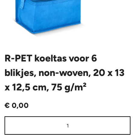
R-PET koeltas voor 6
blikjes, non-woven, 20 x 13
x 12,5 cm, 75 g/m²
€
0,00
R-
PET
koeltas