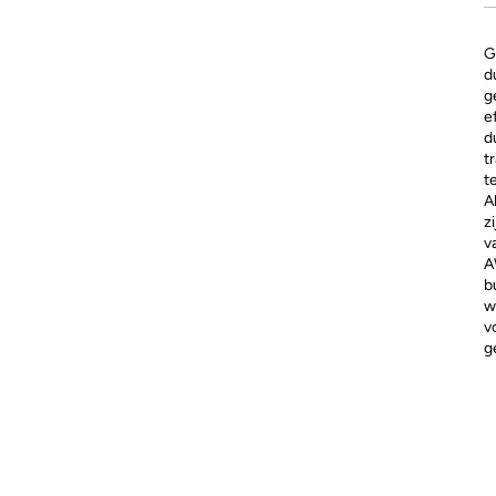
G
d
g
e
d
t
t
A
z
v
A
b
w
v
g