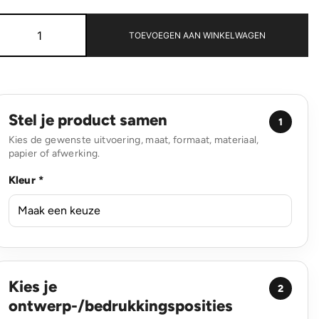
Impact
AWARE™
TOEVOEGEN AAN WINKELWAGEN
RPET
koelrugzak
aantal
Stel je product samen
1
Kies de gewenste uitvoering, maat, formaat, materiaal,
papier of afwerking.
Kleur *
Kies je
2
ontwerp-/bedrukkingsposities