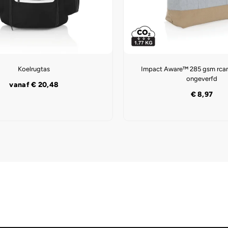
Koelrugtas
Impact Aware™ 285 gsm rcan
ongeverfd
vanaf
€
20,48
€
8,97