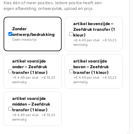
Kies één of meer posities. Iedere positie heeft een
eigen afbeelding, ontwerpvlak, upload en prijs.
artikel bovenzijde –
Zonder
Zeefdruk transfer (1
ontwerp/bedrukking
kleur)
Geen meerprijs
+€ 4,49 per stuk · +€ 55,23
eenmalig
artikel voorzijde
artikel voorzijde
onder – Zeefdruk
boven – Zeefdruk
transfer (1 kleur)
transfer (1 kleur)
+€ 4,49 per stuk · +€ 55,23
+€ 4,49 per stuk · +€ 55,23
eenmalig
eenmalig
artikel voorzijde
midden – Zeefdruk
transfer (1 kleur)
+€ 4,49 per stuk · +€ 55,23
eenmalig