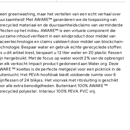
een greenwashing, maar het vertellen van een echt verhaal over
uurzaamheid! Met AWARE™ garanderen we de toepassing van
erecycled materiaal en de duurzaamheidsclaims van verminderde
ffecten op het milieu. AWARE™ is een virtuele component die
uurzame inhoud verifieert in een eindproduct door middel van
raceertechnologie en claims valideert door middel van blockchain-
echnologie. Bespaar water en gebruik echte gerecyclede stoffen.
ls u dit artikel kiest, bespaart u 12 liter water en 20 plastic flessen
ijn hergebruikt. Met de focus op water wordt 2% van de opbrengst
an elk verkocht Impact product gedoneerd aan Water.org. Deze
WARE ™ koeltas is de perfecte metgezel voor een picknick in de
uitenlucht. Het PEVA-hoofdvak biedt voldoende ruimte voor 6
ijnflessen of 24 blikjes. Het voorvak met ritssluiting is geschikt
oor alle extra benodigdheden. Buitenkant 100% AWARE ™
erecycled polyester. Interieur 100% PEVA. PVC vrij.