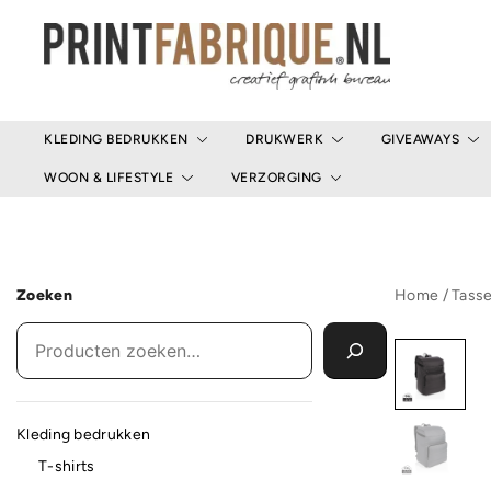
Ga
naar
de
inhoud
Print Fabrique
KLEDING BEDRUKKEN
DRUKWERK
GIVEAWAYS
WOON & LIFESTYLE
VERZORGING
Zoeken
Home
/
Tass
Kleding bedrukken
T-shirts