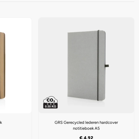
ek
GRS Gerecycled lederen hardcover
notitieboek A5
€
4,92