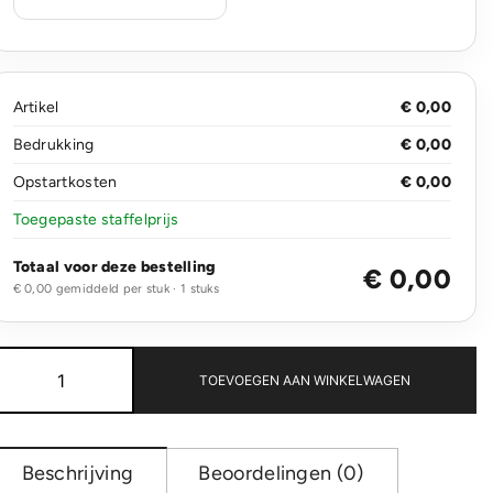
Artikel
€ 0,00
Bedrukking
€ 0,00
Opstartkosten
€ 0,00
Toegepaste staffelprijs
Totaal voor deze bestelling
€ 0,00
€ 0,00 gemiddeld per stuk · 1 stuks
R-
PET
TOEVOEGEN AAN WINKELWAGEN
Bullet
journal
A5
aantal
Beschrijving
Beoordelingen (0)