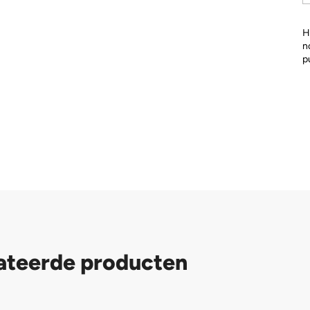
H
n
p
ateerde producten