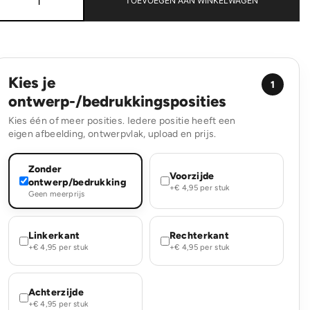
TOEVOEGEN AAN WINKELWAGEN
Bullet
journal
A5
aantal
Kies je
1
ontwerp-/bedrukkingsposities
Kies één of meer posities. Iedere positie heeft een
eigen afbeelding, ontwerpvlak, upload en prijs.
Zonder
Voorzijde
ontwerp/bedrukking
+€ 4,95 per stuk
Geen meerprijs
Linkerkant
Rechterkant
+€ 4,95 per stuk
+€ 4,95 per stuk
Achterzijde
+€ 4,95 per stuk