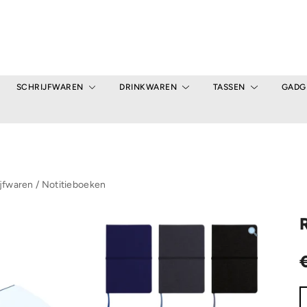
SCHRIJFWAREN
DRINKWAREN
TASSEN
GADG
jfwaren
/
Notitieboeken
R