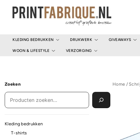
Ga
naar
de
inhoud
Print Fabrique
KLEDING BEDRUKKEN
DRUKWERK
GIVEAWAYS
WOON & LIFESTYLE
VERZORGING
Zoeken
Home
/
Schri
Kleding bedrukken
T-shirts