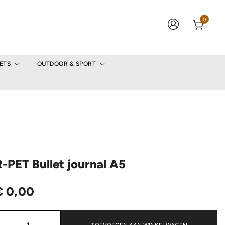
0
ETS
OUTDOOR & SPORT
-PET Bullet journal A5
€
0,00
R-
PET