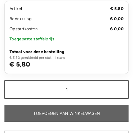
Artikel
€ 5,80
Bedrukking
€ 0,00
Opstartkosten
€ 0,00
Toegepaste staffelprijs
Totaal voor deze bestelling
€ 5,80 gemiddeld per stuk · 1 stuks
€ 5,80
Deluxe
hardcover
PU
A5
notitieboek
met
TOEVOEGEN AAN WINKELWAGEN
telefoon-/penhouder
aantal