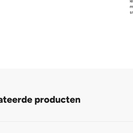
l
m
s
ateerde producten