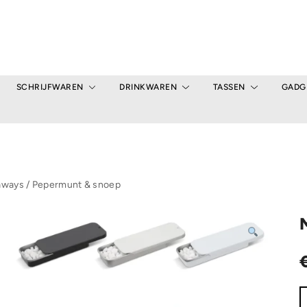
SCHRIJFWAREN
DRINKWAREN
TASSEN
GADG
aways
/
Pepermunt & snoep