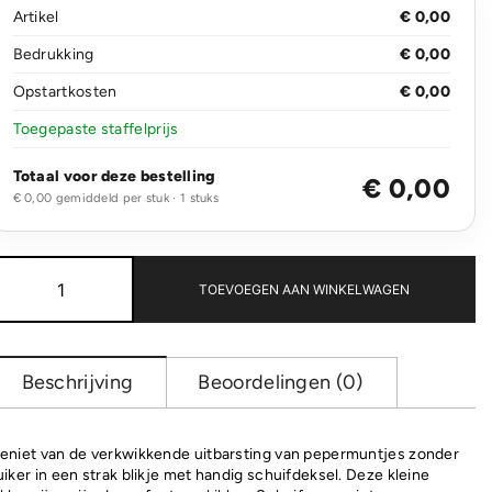
Artikel
€ 0,00
Bedrukking
€ 0,00
Opstartkosten
€ 0,00
Toegepaste staffelprijs
Totaal voor deze bestelling
€ 0,00
€ 0,00 gemiddeld per stuk · 1 stuks
Mini
pepermuntdoos
TOEVOEGEN AAN WINKELWAGEN
in
blik
aantal
Beschrijving
Beoordelingen (0)
eniet van de verkwikkende uitbarsting van pepermuntjes zonder
uiker in een strak blikje met handig schuifdeksel. Deze kleine