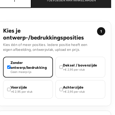
TOEVOEGEN AAN WINKELWAGEN
in
blik
aantal
Kies je
1
ontwerp-/bedrukkingsposities
Kies één of meer posities. Iedere positie heeft een
eigen afbeelding, ontwerpvlak, upload en prijs.
Zonder
Deksel / bovenzijde
ontwerp/bedrukking
+€ 2,95 per stuk
Geen meerprijs
Voorzijde
Achterzijde
+€ 2,95 per stuk
+€ 2,95 per stuk