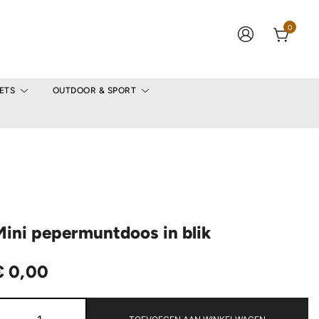
0
ETS
OUTDOOR & SPORT
Mini pepermuntdoos in blik
€
0,00
Mini
pepermuntdoos