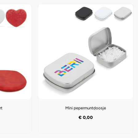
rt
Mini pepermuntdoosje
€
0,00