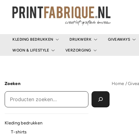
Ga
naar
de
inhoud
Print Fabrique
KLEDING BEDRUKKEN
DRUKWERK
GIVEAWAYS
WOON & LIFESTYLE
VERZORGING
Zoeken
Home
/
Give
Kleding bedrukken
T-shirts