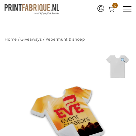
Ga
0
naar
de
inhoud
Print Fabrique
Home
/
Giveaways
/
Pepermunt & snoep