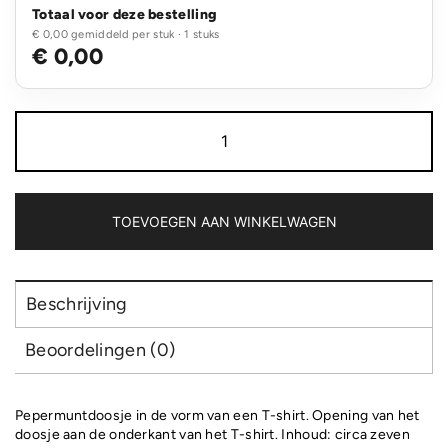
Totaal voor deze bestelling
€ 0,00 gemiddeld per stuk · 1 stuks
€ 0,00
Pepermuntdoos
T-
shirt
aantal
TOEVOEGEN AAN WINKELWAGEN
Beschrijving
Beoordelingen (0)
Pepermuntdoosje in de vorm van een T-shirt. Opening van het
doosje aan de onderkant van het T-shirt. Inhoud: circa zeven