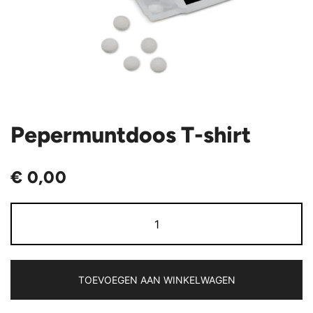
Pepermuntdoos T-shirt
€
0,00
Pepermuntdoos
T-
shirt
aantal
TOEVOEGEN AAN WINKELWAGEN