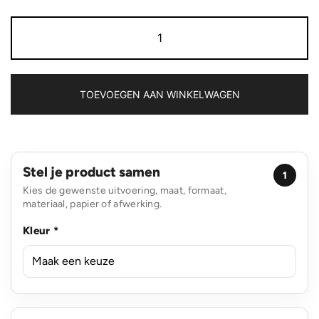
Impact
Aware™
285gsm
rcanvas
reistas
ongeverfd
TOEVOEGEN AAN WINKELWAGEN
aantal
Stel je product samen
1
Kies de gewenste uitvoering, maat, formaat,
materiaal, papier of afwerking.
Kleur *