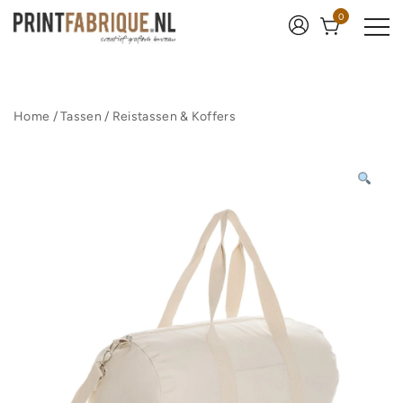
Ga
0
naar
de
inhoud
Print Fabrique
Home
/
Tassen
/
Reistassen & Koffers