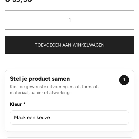
Swiss
Peak
AWARE™
easy
access
15.6"
TOEVOEGEN AAN WINKELWAGEN
laptop
rugzak
aantal
Stel je product samen
1
Kies de gewenste uitvoering, maat, formaat,
materiaal, papier of afwerking.
Kleur *