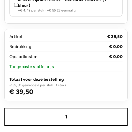
kleur)
+€ 4,49 per stuk · +€ 55,23 eenmalig
Artikel
€ 39,50
Bedrukking
€ 0,00
Opstartkosten
€ 0,00
Toegepaste staffelprijs
Totaal voor deze bestelling
€ 39,50 gemiddeld per stuk · 1 stuks
€ 39,50
Swiss
Peak
AWARE™
easy