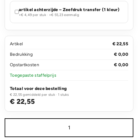
artikel achterzijde – Zeefdruk transfer (1 kleur)
+€ 4,49 per stuk · +€ 55,23 eenmalig
Artikel
€ 22,55
Bedrukking
€ 0,00
Opstartkosten
€ 0,00
Toegepaste staffelprijs
Totaal voor deze bestelling
€ 22,55 gemiddeld per stuk · 1 stuks
€ 22,55
Impact
AWARE™
16