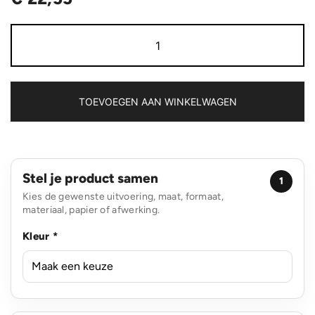
Impact
AWARE™
16
oz.
recycled
canvas
TOEVOEGEN AAN WINKELWAGEN
laptoptas
aantal
Stel je product samen
1
Kies de gewenste uitvoering, maat, formaat,
materiaal, papier of afwerking.
Kleur *