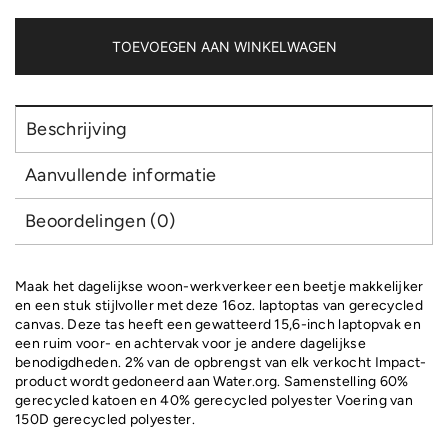
oz.
recycled
canvas
TOEVOEGEN AAN WINKELWAGEN
laptoptas
aantal
Beschrijving
Aanvullende informatie
Beoordelingen (0)
Maak het dagelijkse woon-werkverkeer een beetje makkelijker
en een stuk stijlvoller met deze 16oz. laptoptas van gerecycled
canvas. Deze tas heeft een gewatteerd 15,6-inch laptopvak en
een ruim voor- en achtervak voor je andere dagelijkse
benodigdheden. 2% van de opbrengst van elk verkocht Impact-
product wordt gedoneerd aan Water.org. Samenstelling 60%
gerecycled katoen en 40% gerecycled polyester Voering van
150D gerecycled polyester.