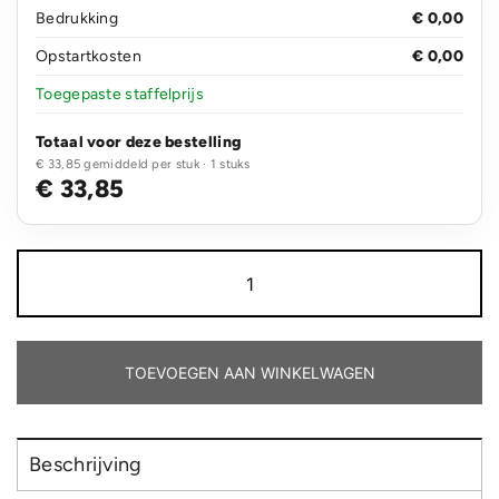
Bedrukking
€ 0,00
Opstartkosten
€ 0,00
Toegepaste staffelprijs
Totaal voor deze bestelling
€ 33,85 gemiddeld per stuk · 1 stuks
€ 33,85
Houten
croquet
set
aantal
TOEVOEGEN AAN WINKELWAGEN
Beschrijving