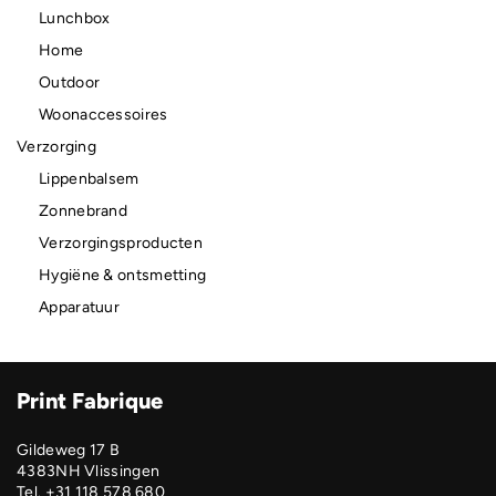
Lunchbox
Home
Outdoor
Woonaccessoires
Verzorging
Lippenbalsem
Zonnebrand
Verzorgingsproducten
Hygiëne & ontsmetting
Apparatuur
Print Fabrique
Gildeweg 17 B
4383NH Vlissingen
Tel. +31 118 578 680