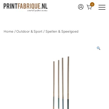
Ga
0
naar
de
inhoud
Print Fabrique
Home
/
Outdoor & Sport
/
Spellen & Speelgoed