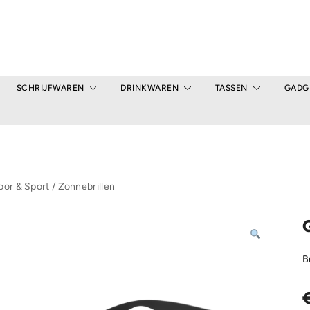
SCHRIJFWAREN
DRINKWAREN
TASSEN
GADG
or & Sport
/
Zonnebrillen
G
B