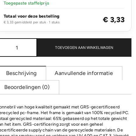
Toegepaste staffelprijs
Totaal voor deze bestelling
€ 3,33
€ 3,33 gemiddeld per stuk · 1 stuks
GRS
recycled
TOEVOEGEN AAN WINKELWAGEN
PC
plastic
zonnebril
aantal
Beschrijving
Aanvullende informatie
Beoordelingen (0)
onnebril van hoge kwaliteit gemaakt met GRS-gecertificeerd
erecycled pc-frame. Het frame is gemaakt van 100% recycled PC.
otaal gerecycled materiaal: 65% gebaseerd op het totale gewicht
an het item. GRS-certificering zorgt voor een geheel
ecertificeerde supply chain van de gerecyclede materialen. De
enzen zijn smokey acryl en voldoen aan UV 400 en CAT 3. Verpakt