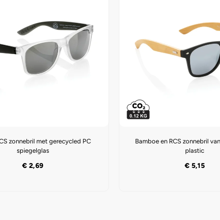
S zonnebril met gerecycled PC
Bamboe en RCS zonnebril van
spiegelglas
plastic
€
2,69
€
5,15