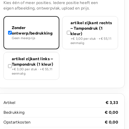
Kies één of meer posities. Iedere positie heeft een
eigen afbeelding, ontwerpvlak, upload en prijs.
artikel zijkant rechts
Zonder
– Tampondruk (1
ontwerp/bedrukking
kleur)
Geen meerprijs
+€ 3,00 per stuk · +€ 55,11
eenmalig
artikel zijkant links –
Tampondruk (1 kleur)
+€ 3,00 per stuk · +€ 55,11
eenmalig
Artikel
€ 3,33
Bedrukking
€ 0,00
Opstartkosten
€ 0,00