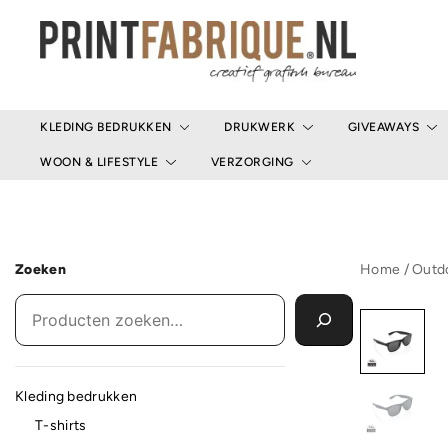
Ga
naar
de
inhoud
Print Fabrique
KLEDING BEDRUKKEN
DRUKWERK
GIVEAWAYS
WOON & LIFESTYLE
VERZORGING
Zoeken
Home
/
Outdo
Kleding bedrukken
T-shirts