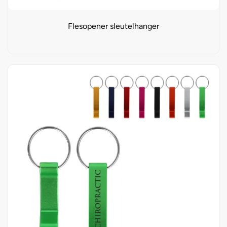
Flesopener sleutelhanger