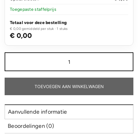
Toegepaste staffelprijs
Totaal voor deze bestelling
€ 0,00 gemiddeld per stuk · 1 stuks
€ 0,00
3-
in-
1
flesopener
sleutelhanger
aantal
TOEVOEGEN AAN WINKELWAGEN
Aanvullende informatie
Beoordelingen (0)