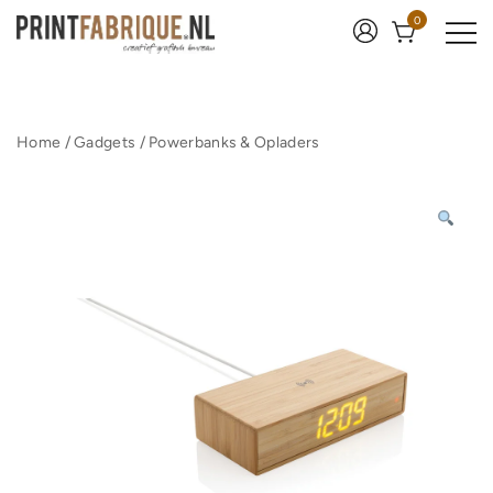
Ga
0
naar
de
inhoud
Print Fabrique
Home
/
Gadgets
/
Powerbanks & Opladers