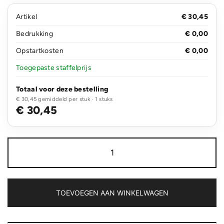
Artikel
€ 30,45
Bedrukking
€ 0,00
Opstartkosten
€ 0,00
Toegepaste staffelprijs
Totaal voor deze bestelling
€ 30,45 gemiddeld per stuk · 1 stuks
€ 30,45
Bamboe
8.000
mAh
5W
draadloze
powerbank
TOEVOEGEN AAN WINKELWAGEN
aantal