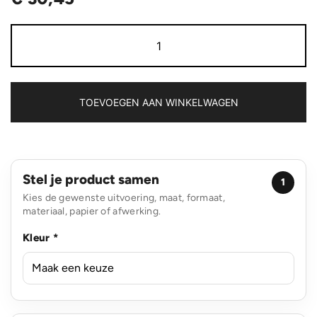
Bamboe
8.000
mAh
5W
draadloze
powerbank
TOEVOEGEN AAN WINKELWAGEN
aantal
Stel je product samen
1
Kies de gewenste uitvoering, maat, formaat,
materiaal, papier of afwerking.
Kleur *