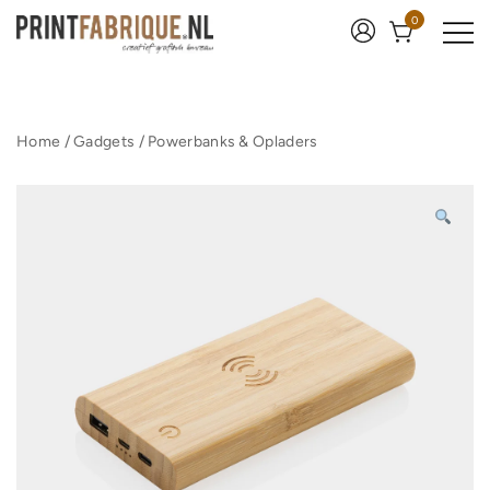
Ga
0
naar
de
inhoud
Print Fabrique
Home
/
Gadgets
/
Powerbanks & Opladers