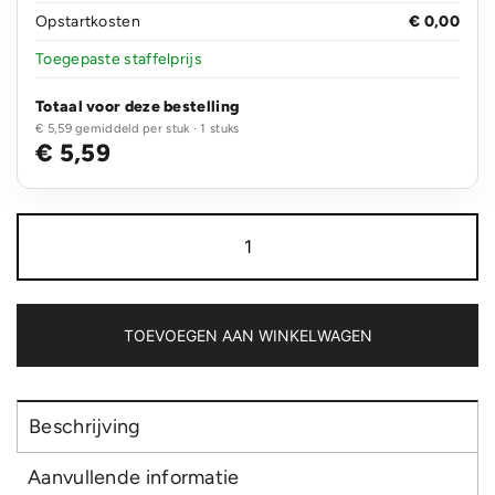
Opstartkosten
€ 0,00
Toegepaste staffelprijs
Totaal voor deze bestelling
€ 5,59 gemiddeld per stuk · 1 stuks
€ 5,59
Aero
Aware™
RPET
Everyday
schoudertas
aantal
TOEVOEGEN AAN WINKELWAGEN
Beschrijving
Aanvullende informatie