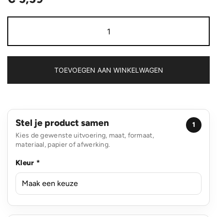
Aero
Aware™
RPET
Everyday
schoudertas
aantal
TOEVOEGEN AAN WINKELWAGEN
Stel je product samen
1
Kies de gewenste uitvoering, maat, formaat,
materiaal, papier of afwerking.
Kleur *