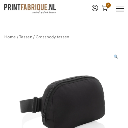
Ga
0
naar
de
inhoud
Print Fabrique
Home
/
Tassen
/
Crossbody tassen