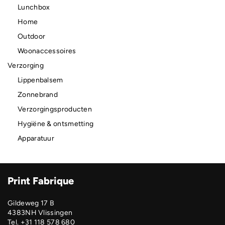
Lunchbox
Home
Outdoor
Woonaccessoires
Verzorging
Lippenbalsem
Zonnebrand
Verzorgingsproducten
Hygiëne & ontsmetting
Apparatuur
Print Fabrique
Gildeweg 17 B
4383NH Vlissingen
Tel. +31 118 578 680