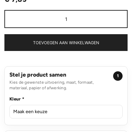
10W
bamboe
magnetische
draadloze
lader
aantal
TOEVOEGEN AAN WINKELWAGEN
Stel je product samen
1
Kies de gewenste uitvoering, maat, formaat,
materiaal, papier of afwerking.
Kleur *