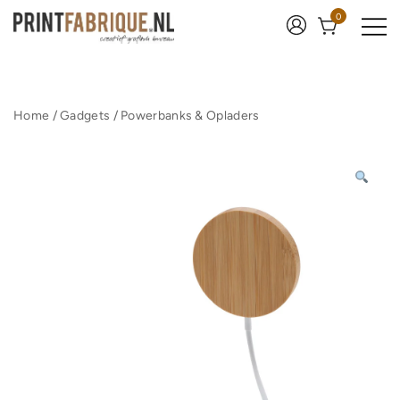
Ga
0
naar
de
inhoud
Print Fabrique
Home
/
Gadgets
/
Powerbanks & Opladers