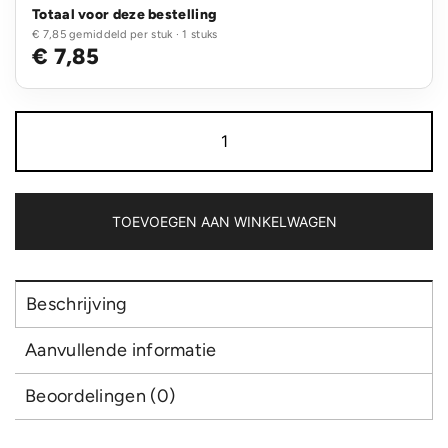
Totaal voor deze bestelling
€ 7,85 gemiddeld per stuk · 1 stuks
€ 7,85
10W
bamboe
magnetische
draadloze
lader
aantal
TOEVOEGEN AAN WINKELWAGEN
Beschrijving
Aanvullende informatie
Beoordelingen (0)