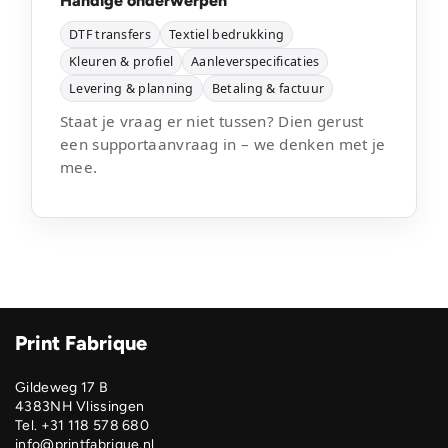
Handige onderwerpen
DTF transfers
Textiel bedrukking
Kleuren & profiel
Aanleverspecificaties
Levering & planning
Betaling & factuur
Staat je vraag er niet tussen? Dien gerust
een supportaanvraag in – we denken met je
mee.
Print Fabrique
Gildeweg 17 B
4383NH Vlissingen
Tel. +31 118 578 680
info@printfabrique.nl