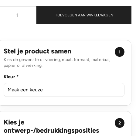
Weekend/sporttas
PVC-
TOEVOEGEN AAN WINKELWAGEN
vrij
aantal
Stel je product samen
1
Kies de gewenste uitvoering, maat, formaat, materiaal,
papier of afwerking.
Kleur *
Kies je
2
ontwerp-/bedrukkingsposities