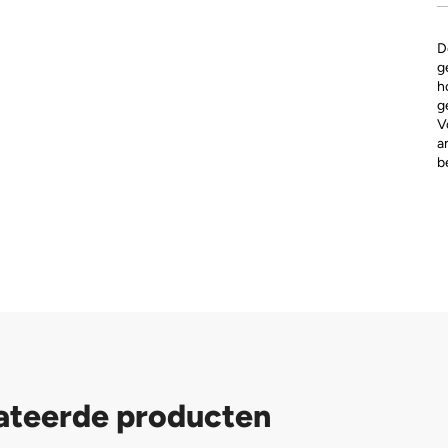
D
g
h
g
V
a
b
ateerde producten