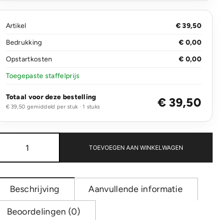
Artikel
€ 39,50
Bedrukking
€ 0,00
Opstartkosten
€ 0,00
Toegepaste staffelprijs
Totaal voor deze bestelling
€ 39,50
€ 39,50 gemiddeld per stuk · 1 stuks
Weekend/sporttas
PVC-
TOEVOEGEN AAN WINKELWAGEN
vrij
aantal
Beschrijving
Aanvullende informatie
Beoordelingen (0)