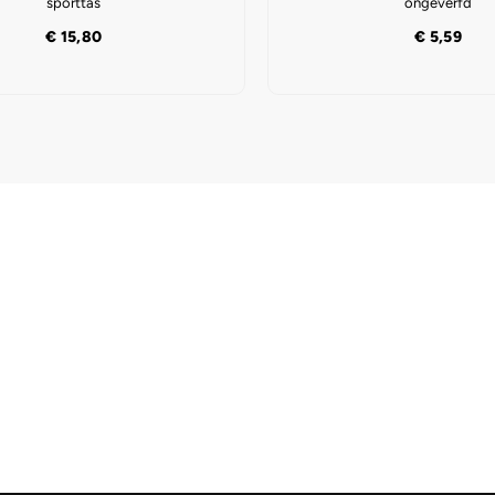
sporttas
ongeverfd
€
15,80
€
5,59