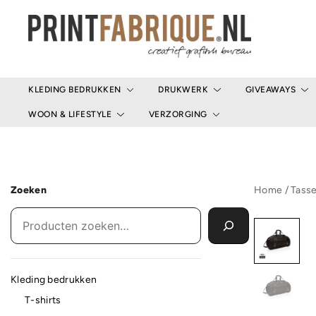
Ga
naar
de
inhoud
Print Fabrique
KLEDING BEDRUKKEN
DRUKWERK
GIVEAWAYS
WOON & LIFESTYLE
VERZORGING
Zoeken
Home
/
Tass
Kleding bedrukken
T-shirts