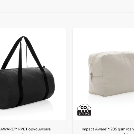
on AWARE™ RPET opvouwbare
Impact Aware™ 285 gsm rcanv