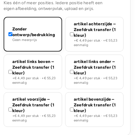
Kies één of meer posities. Iedere positie heeft een
eigen afbeelding, ontwerpvlak, upload en prijs.
artikel achterzijde –
Zonder
Zeefdruk transfer (1
ontwerp/bedrukking
kleur)
Geen meerprijs
+€ 4,49 per stuk · +€ 55,23
eenmalig
artikel links boven –
artikel links onder –
Zeefdruk transfer (1
Zeefdruk transfer (1
kleur)
kleur)
+€ 4,49 per stuk · +€ 55,23
+€ 4,49 per stuk · +€ 55,23
eenmalig
eenmalig
artikel voorzijde –
artikel bovenzijde –
Zeefdruk transfer (1
Zeefdruk transfer (1
kleur)
kleur)
+€ 4,49 per stuk · +€ 55,23
+€ 4,49 per stuk · +€ 55,23
eenmalig
eenmalig