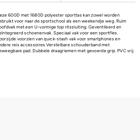
eze 600D met 1680D polyester sporttas kan zowel worden
ebruikt voor naar de sportschool als een weekendje weg. Ruim
oofdvak met een U-vormige top ritssluiting. Geventileerd en
eïntegreerd schoenenvak. Speciaal vak voor een sportfles.
oorzijde voorzien van quick-stash vak voor smartphones en
ndere reis accessoires.Verstelbare schouderband met
eweegbare pad. Dubbele draagriemen met gevoerde grip. PVC vrij.