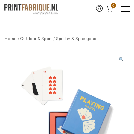
Ga
0
naar
de
inhoud
Print Fabrique
Home
/
Outdoor & Sport
/
Spellen & Speelgoed