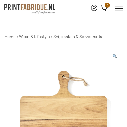
Ga
0
naar
de
inhoud
Print Fabrique
Home
/
Woon & Lifestyle
/
Snijplanken & Serveersets