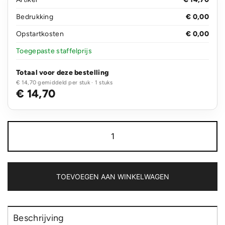
Bedrukking
€ 0,00
Opstartkosten
€ 0,00
Toegepaste staffelprijs
Totaal voor deze bestelling
€ 14,70 gemiddeld per stuk · 1 stuks
€ 14,70
Urban
Vitamin
Stockton
65W
gerecycled
TPE/PET
TOEVOEGEN AAN WINKELWAGEN
magn.
kabel
aantal
Beschrijving