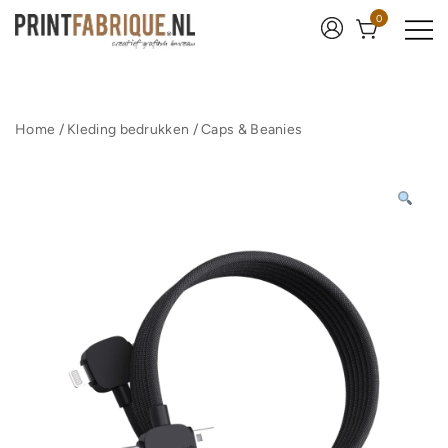
Ga
0
naar
de
inhoud
Print Fabrique
Home
/
Kleding bedrukken
/
Caps & Beanies