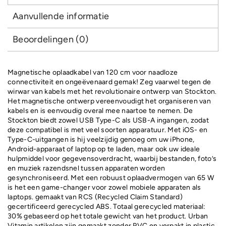
Aanvullende informatie
Beoordelingen (0)
Magnetische oplaadkabel van 120 cm voor naadloze
connectiviteit en ongeëvenaard gemak! Zeg vaarwel tegen de
wirwar van kabels met het revolutionaire ontwerp van Stockton.
Het magnetische ontwerp vereenvoudigt het organiseren van
kabels en is eenvoudig overal mee naartoe te nemen. De
Stockton biedt zowel USB Type-C als USB-A ingangen, zodat
deze compatibel is met veel soorten apparatuur. Met iOS- en
Type-C-uitgangen is hij veelzijdig genoeg om uw iPhone,
Android-apparaat of laptop op te laden, maar ook uw ideale
hulpmiddel voor gegevensoverdracht, waarbij bestanden, foto’s
en muziek razendsnel tussen apparaten worden
gesynchroniseerd. Met een robuust oplaadvermogen van 65 W
is het een game-changer voor zowel mobiele apparaten als
laptops. gemaakt van RCS (Recycled Claim Standard)
gecertificeerd gerecycled ABS. Totaal gerecycled materiaal:
30% gebaseerd op het totale gewicht van het product. Urban
Vitamin artikelen zijn gemaakt zonder PVC en verpakt in plastic