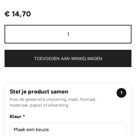
€
14,70
Urban
Vitamin
Stockton
65W
gerecycled
TPE/PET
TOEVOEGEN AAN WINKELWAGEN
magn.
kabel
aantal
Stel je product samen
1
Kies de gewenste uitvoering, maat, formaat,
materiaal, papier of afwerking.
Kleur *