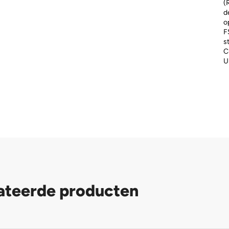
(
d
o
F
s
C
U
ateerde producten