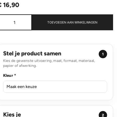
€
16,90
Terra
aluminium
TOEVOEGEN AAN WINKELWAGEN
magnetische
draadloze
15W
telefoonhouder
aantal
Stel je product samen
1
Kies de gewenste uitvoering, maat, formaat, materiaal,
papier of afwerking.
Kleur *
Kies je
2