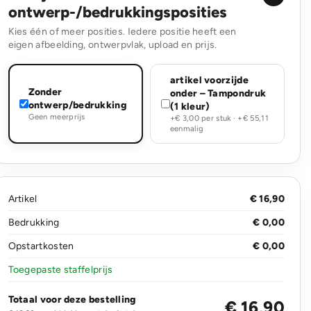
ontwerp-/bedrukkingsposities
Kies één of meer posities. Iedere positie heeft een
eigen afbeelding, ontwerpvlak, upload en prijs.
artikel voorzijde
Zonder
onder – Tampondruk
ontwerp/bedrukking
(1 kleur)
Geen meerprijs
+€ 3,00 per stuk · +€ 55,11
eenmalig
Artikel
€ 16,90
Bedrukking
€ 0,00
Opstartkosten
€ 0,00
Toegepaste staffelprijs
Totaal voor deze bestelling
€ 16,90