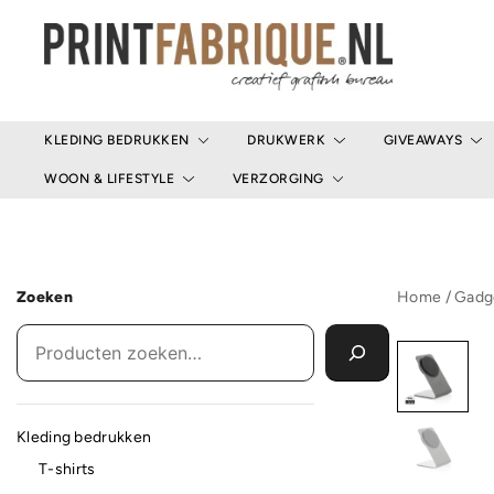
Ga
naar
de
inhoud
Print Fabrique
KLEDING BEDRUKKEN
DRUKWERK
GIVEAWAYS
WOON & LIFESTYLE
VERZORGING
Zoeken
Home
/
Gadg
Kleding bedrukken
T-shirts