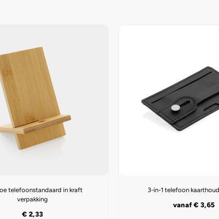
e telefoonstandaard in kraft
3-in-1 telefoon kaarthou
verpakking
vanaf
€
3,65
€
2,33