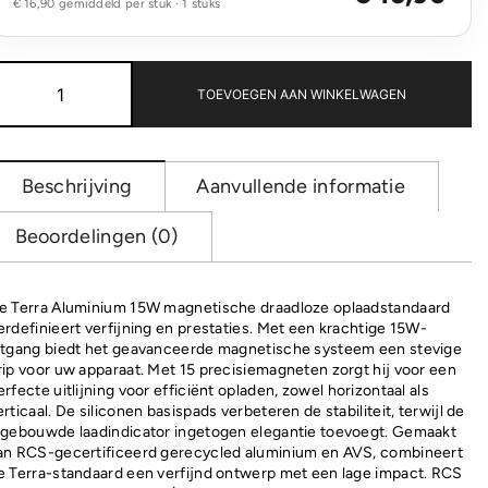
€ 16,90 gemiddeld per stuk · 1 stuks
Terra
aluminium
TOEVOEGEN AAN WINKELWAGEN
magnetische
draadloze
15W
telefoonhouder
Beschrijving
Aanvullende informatie
aantal
Beoordelingen (0)
e Terra Aluminium 15W magnetische draadloze oplaadstandaard
erdefinieert verfijning en prestaties. Met een krachtige 15W-
itgang biedt het geavanceerde magnetische systeem een ​​stevige
rip voor uw apparaat. Met 15 precisiemagneten zorgt hij voor een
erfecte uitlijning voor efficiënt opladen, zowel horizontaal als
erticaal. De siliconen basispads verbeteren de stabiliteit, terwijl de
ngebouwde laadindicator ingetogen elegantie toevoegt. Gemaakt
an RCS-gecertificeerd gerecycled aluminium en AVS, combineert
e Terra-standaard een verfijnd ontwerp met een lage impact. RCS