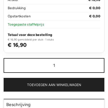
Bedrukking
€ 0,00
Opstartkosten
€ 0,00
Toegepaste staffelprijs
Totaal voor deze bestelling
€ 16,90 gemiddeld per stuk · 1 stuks
€ 16,90
Swiss
Peak
Vito
Aware™
RPET
21
TOEVOEGEN AAN WINKELWAGEN
inch
auto
open/close
paraplu
Beschrijving
aantal