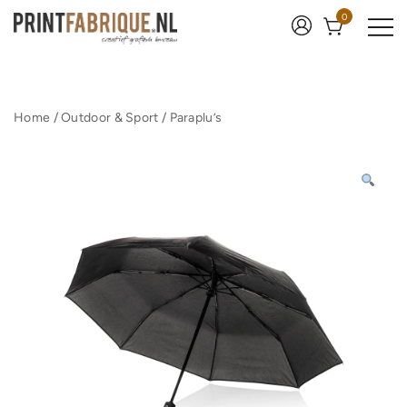
Ga
0
naar
de
inhoud
Print Fabrique
Home
/
Outdoor & Sport
/
Paraplu’s