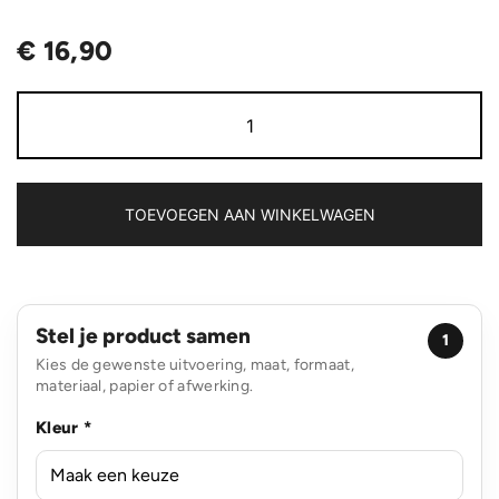
€
16,90
Swiss
Peak
Vito
Aware™
RPET
21
TOEVOEGEN AAN WINKELWAGEN
inch
auto
open/close
paraplu
aantal
Stel je product samen
1
Kies de gewenste uitvoering, maat, formaat,
materiaal, papier of afwerking.
Kleur *