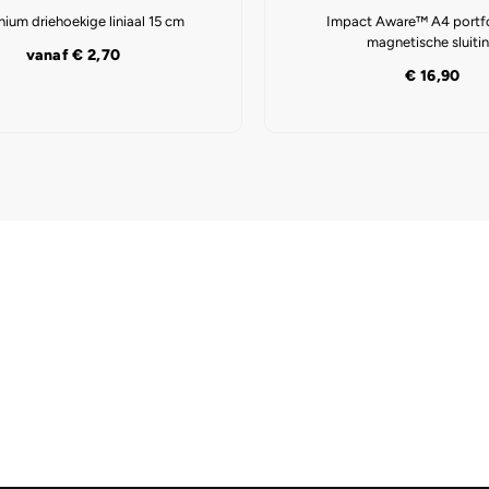
ium driehoekige liniaal 15 cm
Impact Aware™ A4 portf
magnetische sluiti
vanaf
€
2,70
€
16,90