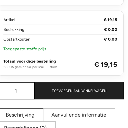
Artikel
€ 19,15
Bedrukking
€ 0,00
Opstartkosten
€ 0,00
Toegepaste staffelprijs
Totaal voor deze bestelling
€ 19,15
€ 19,15 gemiddeld per stuk · 1 stuks
Swiss
Peak
TOEVOEGEN AAN WINKELWAGEN
Script
AWARE™
A4
portfolio
Beschrijving
Aanvullende informatie
aantal