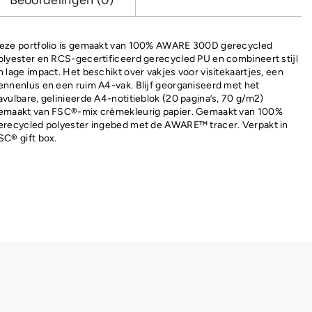
Beoordelingen (0)
eze portfolio is gemaakt van 100% AWARE 300D gerecycled
olyester en RCS-gecertificeerd gerecycled PU en combineert stijl
n lage impact. Het beschikt over vakjes voor visitekaartjes, een
ennenlus en een ruim A4-vak. Blijf georganiseerd met het
avulbare, gelinieerde A4-notitieblok (20 pagina’s, 70 g/m2)
emaakt van FSC®-mix crèmekleurig papier. Gemaakt van 100%
erecycled polyester ingebed met de AWARE™ tracer. Verpakt in
SC® gift box.