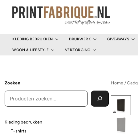
Ga
naar
de
inhoud
Print Fabrique
KLEDING BEDRUKKEN
DRUKWERK
GIVEAWAYS
WOON & LIFESTYLE
VERZORGING
Zoeken
Home
/
Gadg
Kleding bedrukken
T-shirts