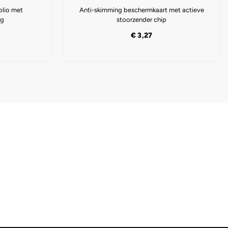
olio met
Anti-skimming beschermkaart met actieve
ng
stoorzender chip
€
3,27