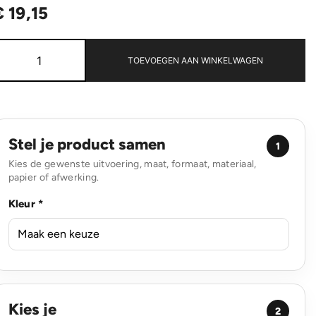
€
19,15
Swiss
Peak
TOEVOEGEN AAN WINKELWAGEN
Script
AWARE™
A4
portfolio
aantal
Stel je product samen
1
Kies de gewenste uitvoering, maat, formaat, materiaal,
papier of afwerking.
Kleur *
Kies je
2