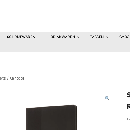
SCHRIJFWAREN
DRINKWAREN
TASSEN
GADG
ets
/
Kantoor
p
B