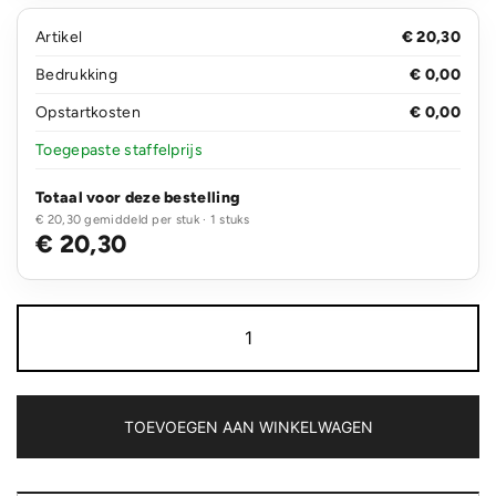
Artikel
€ 20,30
Bedrukking
€ 0,00
Opstartkosten
€ 0,00
Toegepaste staffelprijs
Totaal voor deze bestelling
€ 20,30 gemiddeld per stuk · 1 stuks
€ 20,30
Swiss
Peak
RCS
gerecycled
aluminium
3W
TOEVOEGEN AAN WINKELWAGEN
bass
speaker
aantal