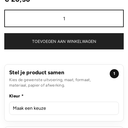
Swiss
Peak
RCS
gerecycled
aluminium
3W
TOEVOEGEN AAN WINKELWAGEN
bass
speaker
aantal
Stel je product samen
1
Kies de gewenste uitvoering, maat, formaat,
materiaal, papier of afwerking.
Kleur *