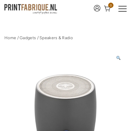
Ga
0
naar
de
inhoud
Print Fabrique
Home
/
Gadgets
/
Speakers & Radio