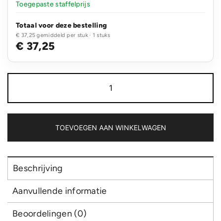
Toegepaste staffelprijs
Totaal voor deze bestelling
€ 37,25 gemiddeld per stuk · 1 stuks
€ 37,25
Swiss
Peak
Fern
AWARE™
RPET
allover
TOEVOEGEN AAN WINKELWAGEN
zip
15"
laptop
rugzak
Beschrijving
aantal
Aanvullende informatie
Beoordelingen (0)