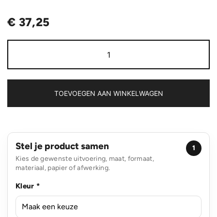
€
37,25
Swiss
Peak
Fern
AWARE™
RPET
allover
TOEVOEGEN AAN WINKELWAGEN
zip
15"
laptop
rugzak
aantal
Stel je product samen
1
Kies de gewenste uitvoering, maat, formaat,
materiaal, papier of afwerking.
Kleur *