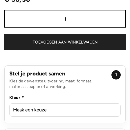
Swiss
Peak
AWARE™
RFID
and
USB
TOEVOEGEN AAN WINKELWAGEN
A
laptop
rugzak
aantal
Stel je product samen
1
Kies de gewenste uitvoering, maat, formaat,
materiaal, papier of afwerking.
Kleur *