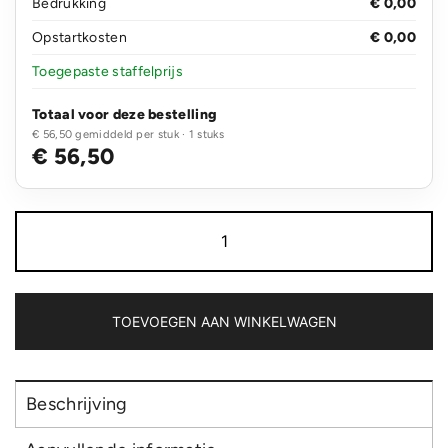
Bedrukking
€ 0,00
Opstartkosten
€ 0,00
Toegepaste staffelprijs
Totaal voor deze bestelling
€ 56,50 gemiddeld per stuk · 1 stuks
€ 56,50
Swiss
Peak
AWARE™
RFID
and
USB
TOEVOEGEN AAN WINKELWAGEN
A
laptop
rugzak
aantal
Beschrijving