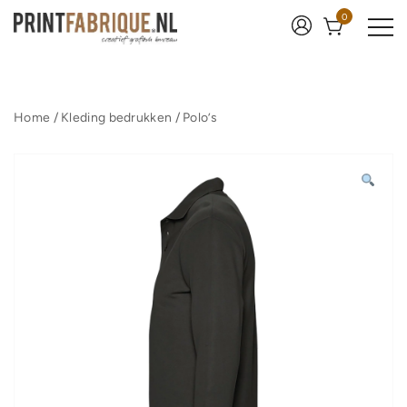
Ga
0
naar
de
inhoud
Print Fabrique
Home
/
Kleding bedrukken
/
Polo’s