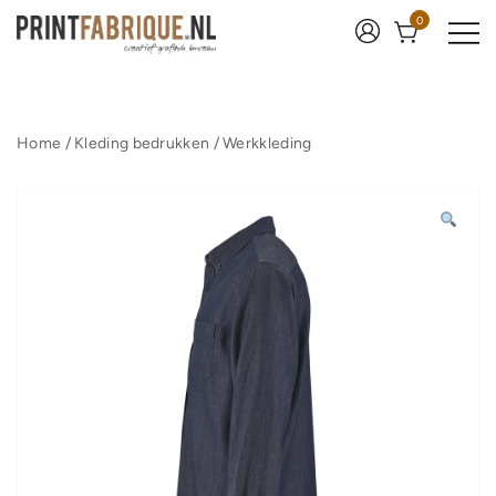
Ga
0
naar
de
inhoud
Print Fabrique
Home
/
Kleding bedrukken
/
Werkkleding