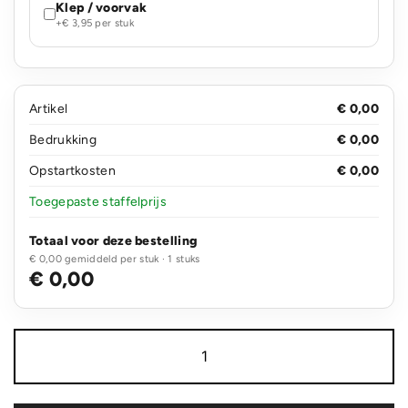
Klep / voorvak
+€ 3,95 per stuk
Artikel
€ 0,00
Bedrukking
€ 0,00
Opstartkosten
€ 0,00
Toegepaste staffelprijs
Totaal voor deze bestelling
€ 0,00 gemiddeld per stuk · 1 stuks
€ 0,00
Schoudertas
PP
non-
woven
120g/m²