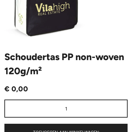
Schoudertas PP non-woven
120g/m²
€
0,00
Schoudertas
PP
non-
woven
120g/m²
aantal