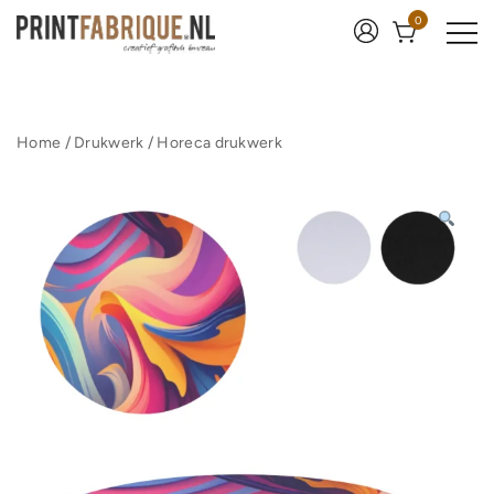
Ga
0
naar
de
inhoud
Print Fabrique
Home
/
Drukwerk
/
Horeca drukwerk