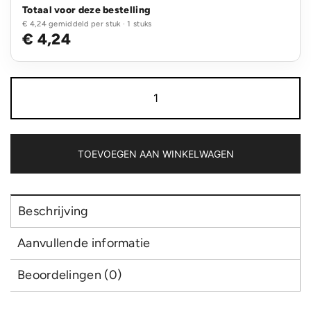
Totaal voor deze bestelling
€ 4,24 gemiddeld per stuk · 1 stuks
€ 4,24
RCS
gerecycled
plastic
5M/19
mm
rolmaat
TOEVOEGEN AAN WINKELWAGEN
aantal
Beschrijving
Aanvullende informatie
Beoordelingen (0)