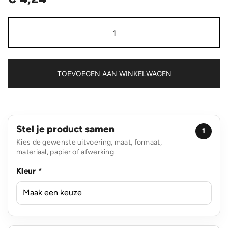
RCS
gerecycled
plastic
5M/19
mm
rolmaat
TOEVOEGEN AAN WINKELWAGEN
aantal
Stel je product samen
1
Kies de gewenste uitvoering, maat, formaat,
materiaal, papier of afwerking.
Kleur *