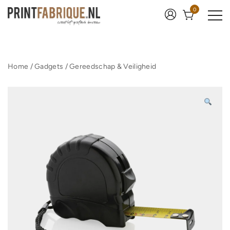
Ga
0
naar
de
inhoud
Print Fabrique
Home
/
Gadgets
/
Gereedschap & Veiligheid