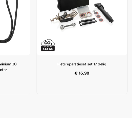
minium 30
Fietsreparatieset set 17 delig
eter
€
16,90