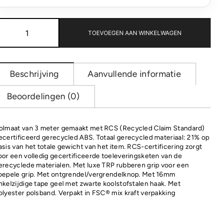
RCS
gerecycled
TOEVOEGEN AAN WINKELWAGEN
plastic
3M/16
mm
rolmaat
Beschrijving
Aanvullende informatie
aantal
Beoordelingen (0)
olmaat van 3 meter gemaakt met RCS (Recycled Claim Standard)
ecertificeerd gerecycled ABS. Totaal gerecycled materiaal: 21% op
asis van het totale gewicht van het item. RCS-certificering zorgt
oor een volledig gecertificeerde toeleveringsketen van de
erecyclede materialen. Met luxe TRP rubberen grip voor een
oepele grip. Met ontgrendel/vergrendelknop. Met 16mm
nkelzijdige tape geel met zwarte koolstofstalen haak. Met
olyester polsband. Verpakt in FSC® mix kraft verpakking