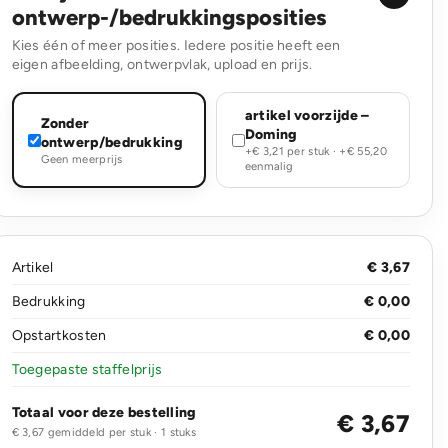
ontwerp-/bedrukkingsposities
Kies één of meer posities. Iedere positie heeft een
eigen afbeelding, ontwerpvlak, upload en prijs.
artikel voorzijde –
Zonder
Doming
ontwerp/bedrukking
+€ 3,21 per stuk · +€ 55,20
Geen meerprijs
eenmalig
Artikel
€ 3,67
Bedrukking
€ 0,00
Opstartkosten
€ 0,00
Toegepaste staffelprijs
Totaal voor deze bestelling
€ 3,67
€ 3,67 gemiddeld per stuk · 1 stuks