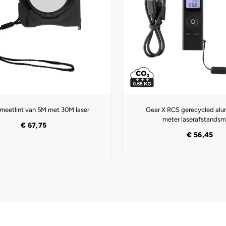
meetlint van 5M met 30M laser
Gear X RCS gerecycled alu
meter laserafstandsm
€
67,75
€
56,45