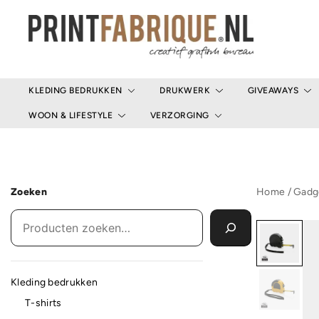
Ga
naar
de
inhoud
Print Fabrique
KLEDING BEDRUKKEN
DRUKWERK
GIVEAWAYS
WOON & LIFESTYLE
VERZORGING
Zoeken
Home
/
Gadg
Kleding bedrukken
T-shirts