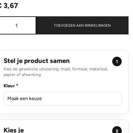
€
3,67
RCS
gerecycled
TOEVOEGEN AAN WINKELWAGEN
plastic
3M/16
mm
rolmaat
aantal
Stel je product samen
1
Kies de gewenste uitvoering, maat, formaat, materiaal,
papier of afwerking.
Kleur *
Kies je
2