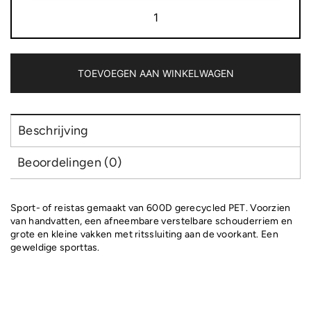
R-
PET
600D
Sport-
en
reistas
TOEVOEGEN AAN WINKELWAGEN
51
x
25
x
Beschrijving
29
cm
Beoordelingen (0)
37
L
aantal
Sport- of reistas gemaakt van 600D gerecycled PET. Voorzien
van handvatten, een afneembare verstelbare schouderriem en
grote en kleine vakken met ritssluiting aan de voorkant. Een
geweldige sporttas.