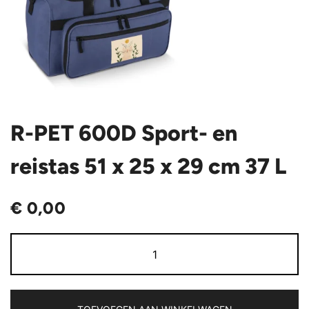
R-PET 600D Sport- en
reistas 51 x 25 x 29 cm 37 L
€
0,00
R-
PET
600D
Sport-
en
reistas