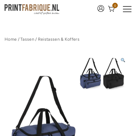
Ga
0
naar
de
inhoud
Print Fabrique
Home
/
Tassen
/
Reistassen & Koffers