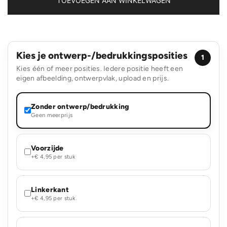
TOEVOEGEN AAN WINKELWAGEN
51
x
25
x
29
Kies je ontwerp-/bedrukkingsposities
cm
1
37
Kies één of meer posities. Iedere positie heeft een
L
eigen afbeelding, ontwerpvlak, upload en prijs.
aantal
Zonder ontwerp/bedrukking
Geen meerprijs
Voorzijde
+€ 4,95 per stuk
Linkerkant
+€ 4,95 per stuk