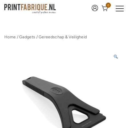
Ga
0
naar
de
inhoud
Print Fabrique
Home
/
Gadgets
/
Gereedschap & Veiligheid