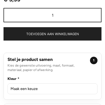
Polard
RCS
gerecycled
plastic
ijskrabber
3
TOEVOEGEN AAN WINKELWAGEN
in
1
aantal
Stel je product samen
1
Kies de gewenste uitvoering, maat, formaat,
materiaal, papier of afwerking.
Kleur *