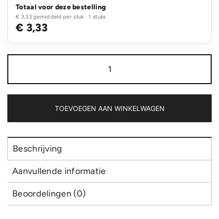
Totaal voor deze bestelling
€ 3,33 gemiddeld per stuk · 1 stuks
€ 3,33
Polard
RCS
gerecycled
plastic
ijskrabber
3
TOEVOEGEN AAN WINKELWAGEN
in
1
aantal
Beschrijving
Aanvullende informatie
Beoordelingen (0)