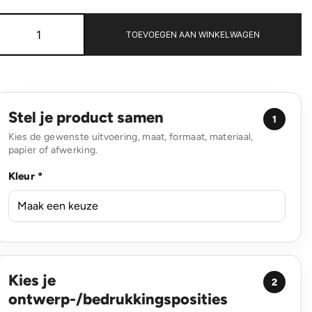
Philips
10W
TOEVOEGEN AAN WINKELWAGEN
Qi
draadloze
oplader
aantal
Stel je product samen
1
Kies de gewenste uitvoering, maat, formaat, materiaal,
papier of afwerking.
Kleur *
Kies je
2
ontwerp-/bedrukkingsposities