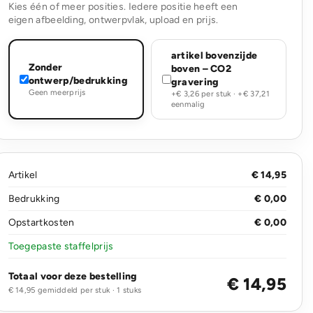
Kies één of meer posities. Iedere positie heeft een
eigen afbeelding, ontwerpvlak, upload en prijs.
artikel bovenzijde
Zonder
boven – CO2
ontwerp/bedrukking
gravering
Geen meerprijs
+€ 3,26 per stuk · +€ 37,21
eenmalig
Artikel
€ 14,95
Bedrukking
€ 0,00
Opstartkosten
€ 0,00
Toegepaste staffelprijs
Totaal voor deze bestelling
€ 14,95
€ 14,95 gemiddeld per stuk · 1 stuks