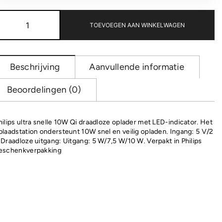
Philips
10W
TOEVOEGEN AAN WINKELWAGEN
Qi
draadloze
oplader
aantal
Beschrijving
Aanvullende informatie
Beoordelingen (0)
hilips ultra snelle 10W Qi draadloze oplader met LED-indicator. Het
plaadstation ondersteunt 10W snel en veilig opladen. Ingang: 5 V/2
 Draadloze uitgang: Uitgang: 5 W/7,5 W/10 W. Verpakt in Philips
eschenkverpakking