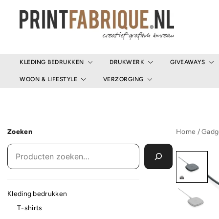
Ga
naar
de
inhoud
Print Fabrique
KLEDING BEDRUKKEN
DRUKWERK
GIVEAWAYS
WOON & LIFESTYLE
VERZORGING
Zoeken
Home
/
Gadg
Kleding bedrukken
T-shirts