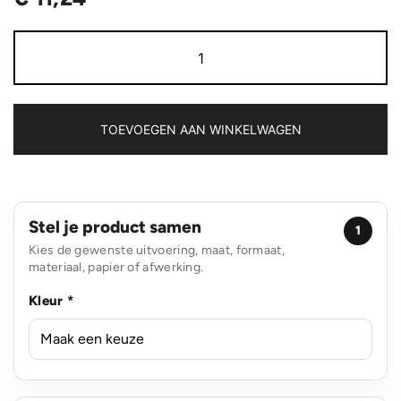
Over
ear
werk
hoofdtelefoon
met
kabel
TOEVOEGEN AAN WINKELWAGEN
aantal
Stel je product samen
1
Kies de gewenste uitvoering, maat, formaat,
materiaal, papier of afwerking.
Kleur *