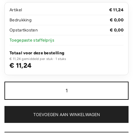
Artikel
€ 11,24
Bedrukking
€ 0,00
Opstartkosten
€ 0,00
Toegepaste staffelprijs
Totaal voor deze bestelling
€ 11,24 gemiddeld per stuk · 1 stuks
€ 11,24
Over
ear
werk
hoofdtelefoon
met
kabel
TOEVOEGEN AAN WINKELWAGEN
aantal