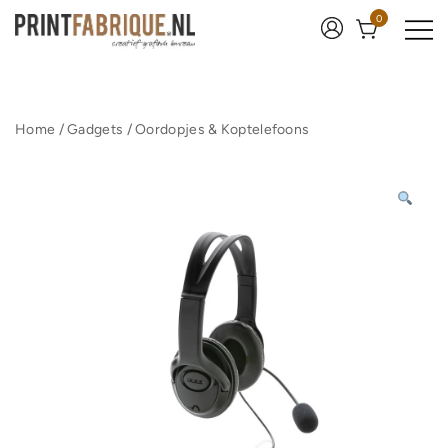
Ga
0
naar
de
inhoud
Print Fabrique
Home
/
Gadgets
/
Oordopjes & Koptelefoons