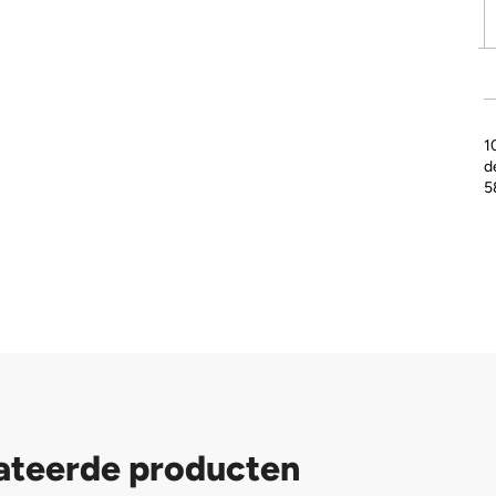
1
d
5
ateerde producten