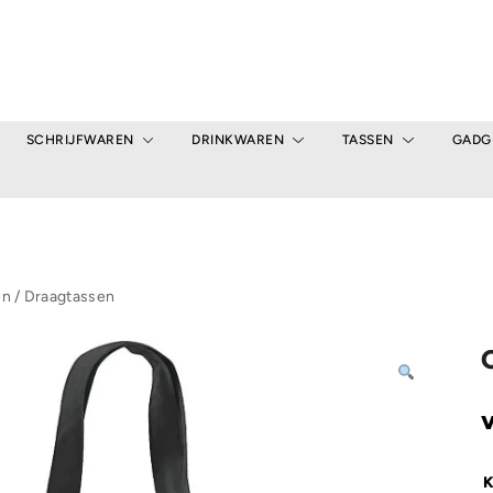
SCHRIJFWAREN
DRINKWAREN
TASSEN
GADG
en
/
Draagtassen
K