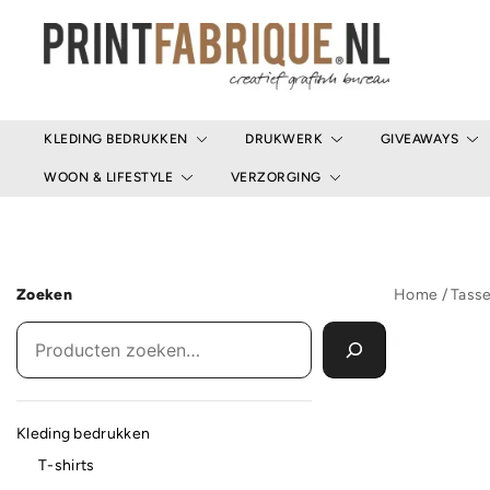
Ga
naar
de
inhoud
Print Fabrique
KLEDING BEDRUKKEN
DRUKWERK
GIVEAWAYS
WOON & LIFESTYLE
VERZORGING
Zoeken
Home
/
Tass
Kleding bedrukken
T-shirts