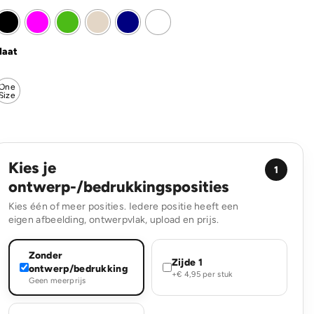
aat
One
Size
Kies je
1
ontwerp-/bedrukkingsposities
Kies één of meer posities. Iedere positie heeft een
eigen afbeelding, ontwerpvlak, upload en prijs.
Zonder
Zijde 1
ontwerp/bedrukking
+€ 4,95 per stuk
Geen meerprijs