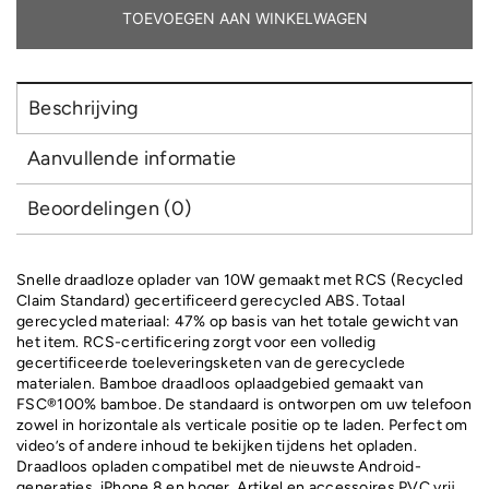
standaard
TOEVOEGEN AAN WINKELWAGEN
aantal
Beschrijving
Aanvullende informatie
Beoordelingen (0)
Snelle draadloze oplader van 10W gemaakt met RCS (Recycled
Claim Standard) gecertificeerd gerecycled ABS. Totaal
gerecycled materiaal: 47% op basis van het totale gewicht van
het item. RCS-certificering zorgt voor een volledig
gecertificeerde toeleveringsketen van de gerecyclede
materialen. Bamboe draadloos oplaadgebied gemaakt van
FSC®100% bamboe. De standaard is ontworpen om uw telefoon
zowel in horizontale als verticale positie op te laden. Perfect om
video’s of andere inhoud te bekijken tijdens het opladen.
Draadloos opladen compatibel met de nieuwste Android-
generaties, iPhone 8 en hoger. Artikel en accessoires PVC vrij.