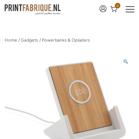
Ga
0
naar
de
inhoud
Print Fabrique
Home
/
Gadgets
/
Powerbanks & Opladers